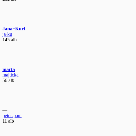
Jana+Kurt
ja-ku
145 alb
marta
majticka
56 alb
—
peter-paul
11 alb