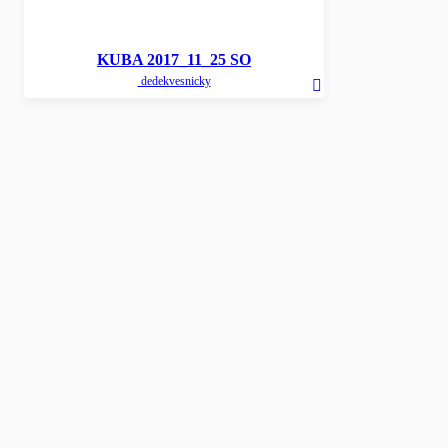
KUBA 2017_11_25 SO
dedekvesnicky