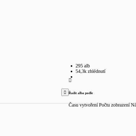
295 alb
54,3k zhlédnutí
Řadit alba podle
Času vytvoření
Počtu zobrazení
Ná