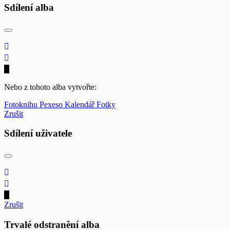
Sdílení alba
Nebo z tohoto alba vytvořte:
Fotoknihu
Pexeso
Kalendář
Fotky
Zrušit
Sdílení uživatele
Zrušit
Trvalé odstranění alba