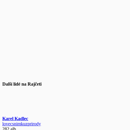
Další lidé na Rajčeti
Karel Kadlec
lovecsnimkuzprirody
282 alb