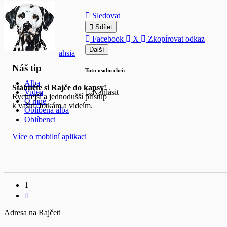
Sledovat
Sdílet
Facebook
X
Zkopírovat odkaz
Další
ahsia
Náš tip
Tuto osobu chci:
Alba
Stáhněte si Rajče do kapsy!
Nahlásit
Videa
Rychlejší a jednodušší přístup
O mně
k vašim fotkám a videím.
Oblíbená alba
Oblíbenci
Více o mobilní aplikaci
1
Adresa na Rajčeti